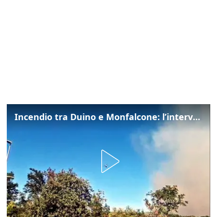
Incendio tra Duino e Monfalcone: l’intervento dei vigili del fuoco