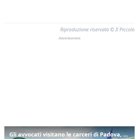
Riproduzione riservata © Il Piccolo
Gli avvocati visitano le carceri di Padova, ecco cosa hanno trovato