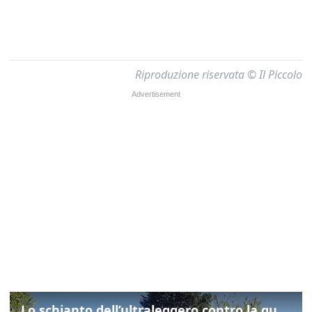
Riproduzione riservata © Il Piccolo
Lo schianto dell’ultraleggero contro la quercia: cosa è successo a Rivarotta