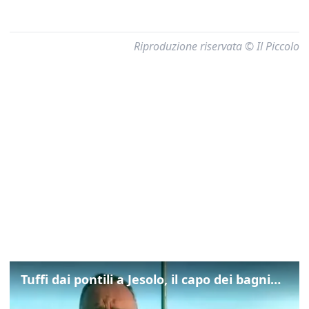
Riproduzione riservata © Il Piccolo
Tuffi dai pontili a Jesolo, il capo dei bagnini: "L'impegno di tutti per evitare altre tragedie"