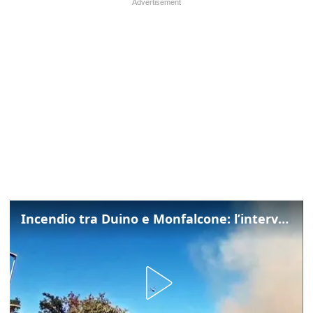
Incendio tra Duino e Monfalcone: l’intervento dei vigili del fuoco