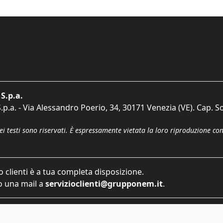
S.p.a.
p.a. - Via Alessandro Poerio, 34, 30171 Venezia (VE). Cap. So
dei testi sono riservati. È espressamente vietata la loro riproduzione co
o clienti è a tua completa disposizione.
 una mail a
servizioclienti@grupponem.it
.