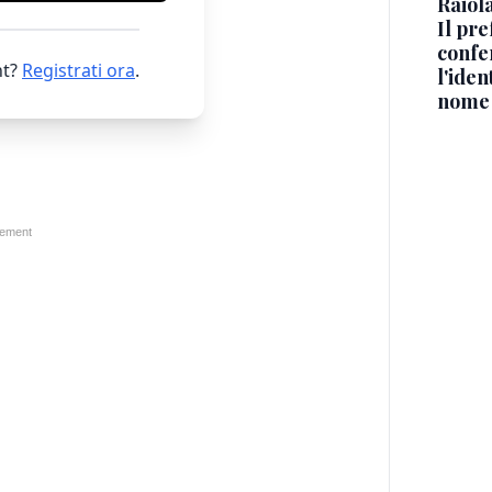
Raiola
Il pre
confe
t?
Registrati ora
.
l'iden
nome