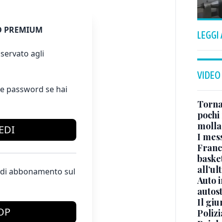
 PREMIUM
LEGGI
servato agli
VIDEO
e password se hai
Torna
pochi 
molla
EDI
I mes
Franc
basket
all’ul
te di abbonamento sul
Auto 
autos
Il gi
OP
Polizi