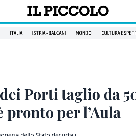
ITALIA
ISTRIA - BALCANI
MONDO
CULTURA E SPET
dei Porti taglio da 5
 è pronto per l’Aula
oneria dello Stato decurta i