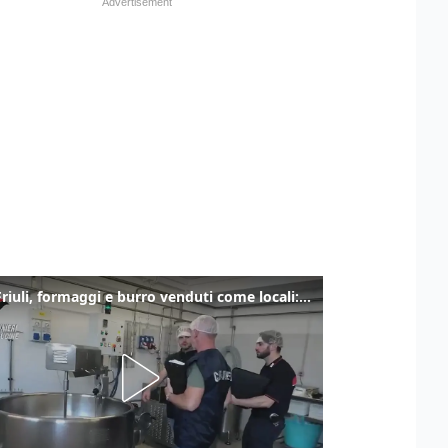
Alto Friuli, formaggi e burro venduti come locali: nei prodotti latte da fuori regione e dall’estero