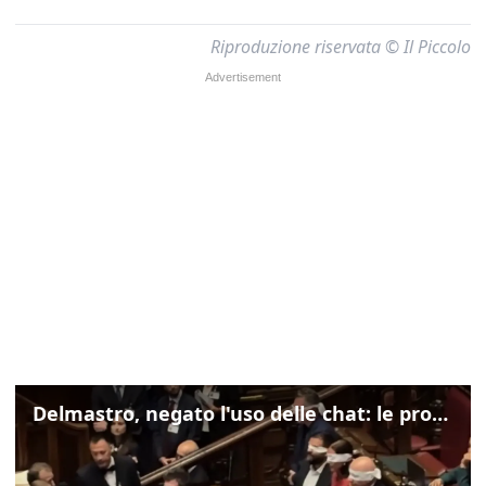
Riproduzione riservata © Il Piccolo
Delmastro, negato l'uso delle chat: le proteste di Avs e M5s