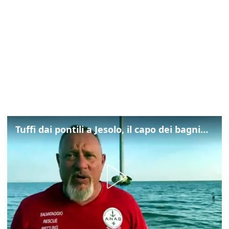
Tuffi dai pontili a Jesolo, il capo dei bagnini: "L'impegno di tutti per evitare altre tragedie"