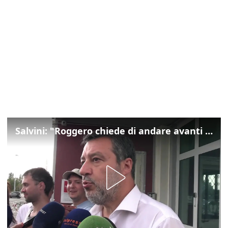
Salvini: "Roggero chiede di andare avanti su norma anti-risarcimenti"