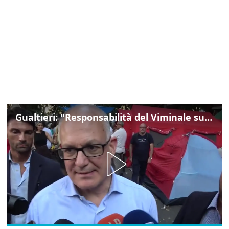
Gualtieri: "Responsabilità del Viminale su Spin Time? La posizione dei partiti è nota"