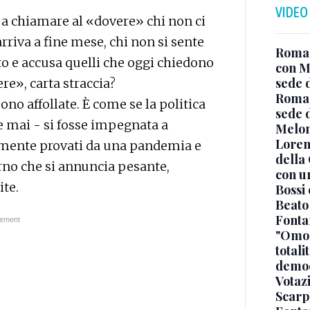
VIDEO
 a chiamare al «dovere» chi non ci
arriva a fine mese, chi non si sente
Roma, 
to e accusa quelli che oggi chiedono
con Me
sede 
ere», carta straccia?
Roma,
ono affollate. È come se la politica
sede d
 mai - si fosse impegnata a
Melon
Loren
ramente provati da una pandemia e
della
rno che si annuncia pesante,
con u
ite.
Bossi
Beato 
Fontan
"Omol
totali
democ
Votaz
Scarp