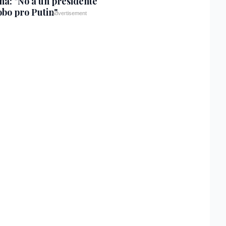
na: "No a un presidente
bo pro Putin"