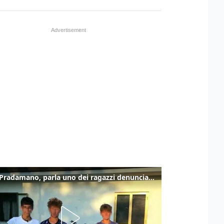
Caso Pradamano, parla uno dei ragazzi denunciati per la limonata: "Volevo anche aiutare i miei"