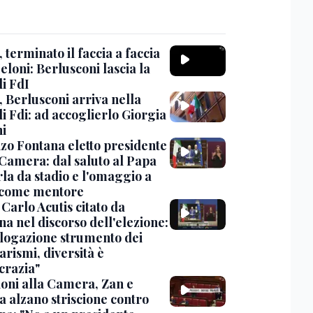
terminato il faccia a faccia
loni: Berlusconi lascia la
di FdI
 Berlusconi arriva nella
i Fdi: ad accoglierlo Giorgia
i
zo Fontana eletto presidente
 Camera: dal saluto al Papa
rla da stadio e l'omaggio a
 come mentore
Carlo Acutis citato da
a nel discorso dell'elezione:
ogazione strumento dei
tarismi, diversità è
razia"
ioni alla Camera, Zan e
a alzano striscione contro