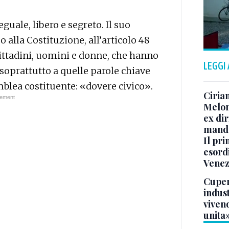
guale, libero e segreto. Il suo
o alla Costituzione, all’articolo 48
cittadini, uomini e donne, che hanno
LEGGI
soprattutto a quelle parole chiave
blea costituente: «dovere civico».
Ciria
Melon
ex di
manda
Il pr
esordi
Venezi
Cuper
indust
vivend
unita