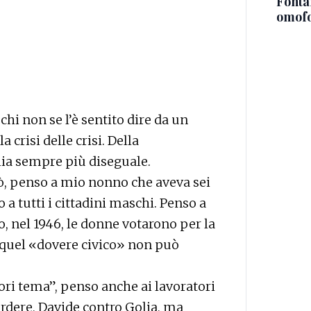
Fonta
omofo
hi non se l’è sentito dire da un
 crisi delle crisi. Della
lia sempre più diseguale.
ò, penso a mio nonno che aveva sei
o a tutti i cittadini maschi. Penso a
nel 1946, le donne votarono per la
 quel «dovere civico» non può
uori tema”, penso anche ai lavoratori
rdere, Davide contro Golia, ma