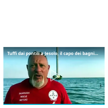
Tuffi dai pontili a Jesolo, il capo dei bagnini: "L'impegno di tutti per evitare altre tragedie"