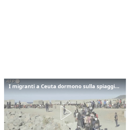
I migranti a Ceuta dormono sulla spiaggia: "Vogliamo entrare in Europa"