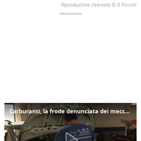
Riproduzione riservata © Il Piccolo
Carburanti, la frode denunciata dei meccanici: "Acqua in gasolio e benzina"