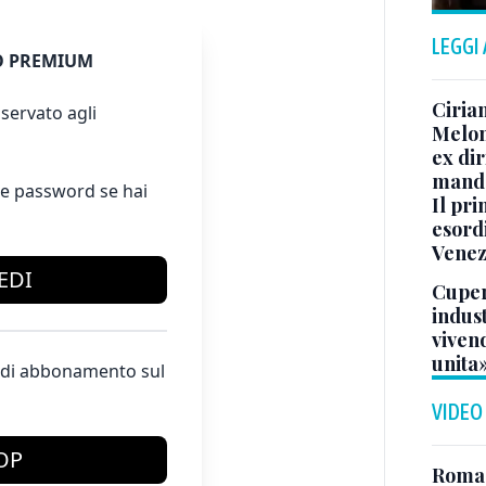
LEGGI
 PREMIUM
Ciria
servato agli
Melon
ex di
manda
e password se hai
Il pr
esordi
Venezi
EDI
Cuper
indust
vivend
unita
te di abbonamento sul
VIDEO
OP
Roma, 