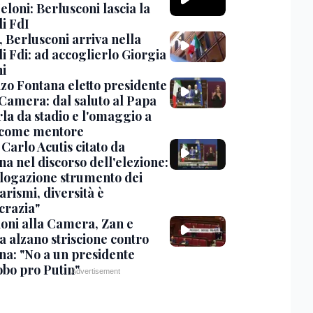
loni: Berlusconi lascia la
di FdI
 Berlusconi arriva nella
i Fdi: ad accoglierlo Giorgia
i
zo Fontana eletto presidente
 Camera: dal saluto al Papa
rla da stadio e l'omaggio a
 come mentore
Carlo Acutis citato da
a nel discorso dell'elezione:
ogazione strumento dei
tarismi, diversità è
razia"
ioni alla Camera, Zan e
a alzano striscione contro
na: "No a un presidente
bo pro Putin"