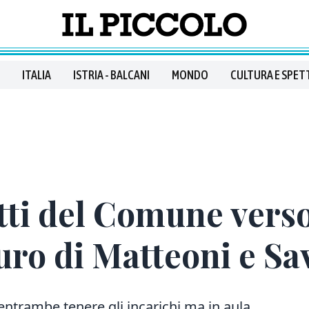
ITALIA
ISTRIA - BALCANI
MONDO
CULTURA E SPET
etti del Comune verso
turo di Matteoni e Sa
entrambe tenere gli incarichi ma in aula