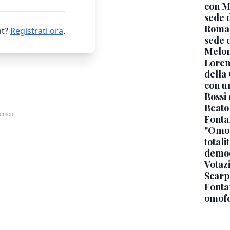
con Me
sede 
Roma,
t?
Registrati ora
.
sede d
Melon
Loren
della
con u
Bossi
Beato 
Fontan
"Omol
totali
democ
Votaz
Scarp
Fonta
omofo