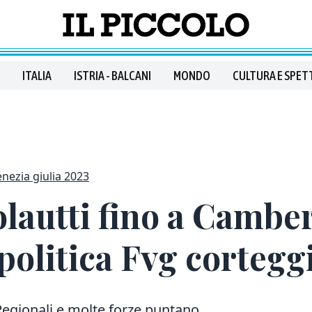
ITALIA
ISTRIA - BALCANI
MONDO
CULTURA E SPET
venezia giulia 2023
lautti fino a Camber
politica Fvg corteggi
Regionali e molte forze puntano