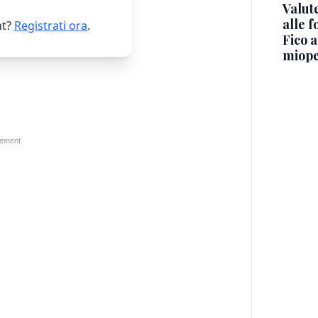
Valut
alle f
t?
Registrati ora
.
Fico a
miope: