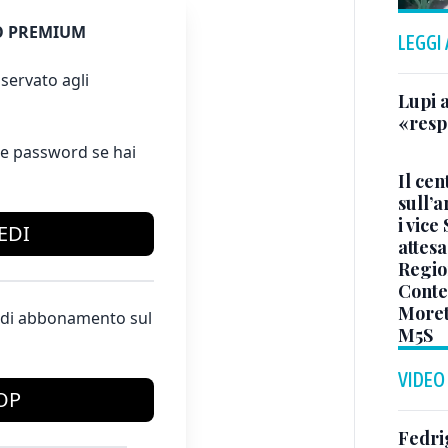
 PREMIUM
LEGGI
servato agli
Lupi a
«resp
e password se hai
Il ce
sull’a
i vice
EDI
attesa
Region
Conte
Moretu
te di abbonamento sul
M5S
VIDEO
OP
Fedri