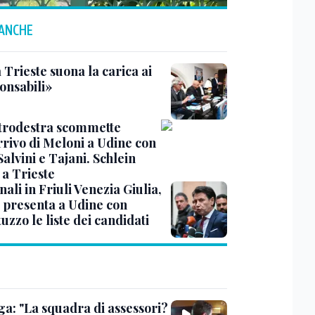
 ANCHE
 Trieste suona la carica ai
onsabili»
ntrodestra scommette
rrivo di Meloni a Udine con
 Salvini e Tajani. Schlein
 a Trieste
ali in Friuli Venezia Giulia,
 presenta a Udine con
zzo le liste dei candidati
ga: "La squadra di assessori?