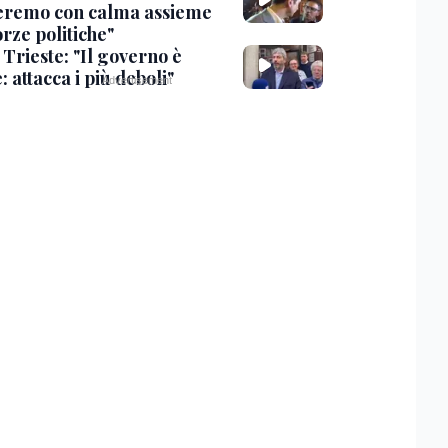
eremo con calma assieme
orze politiche"
 Trieste: "Il governo è
 attacca i più deboli"