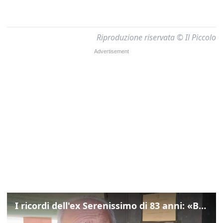
Riproduzione riservata © Il Piccolo
I ricordi dell'ex Serenissimo di 83 anni: «Bossi geloso di noi, in carcere mi cantavano l’inno di San Marco»