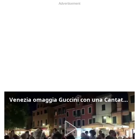
Venezia omaggia Guccini con una Cantata Anarchica in campo Santa Margherita