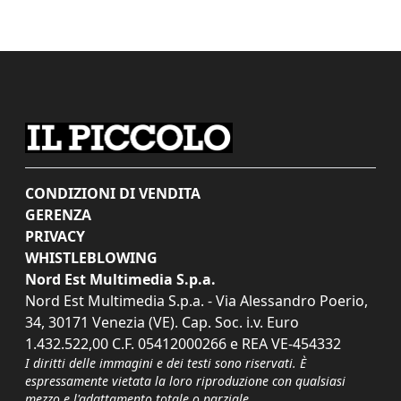
CONDIZIONI DI VENDITA
GERENZA
PRIVACY
WHISTLEBLOWING
Nord Est Multimedia S.p.a.
Nord Est Multimedia S.p.a. - Via Alessandro Poerio,
34, 30171 Venezia (VE). Cap. Soc. i.v. Euro
1.432.522,00 C.F. 05412000266 e REA VE-454332
I diritti delle immagini e dei testi sono riservati. È
espressamente vietata la loro riproduzione con qualsiasi
mezzo e l'adattamento totale o parziale.