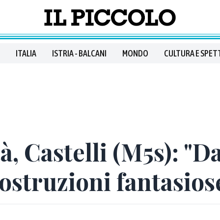
ITALIA
ISTRIA - BALCANI
MONDO
CULTURA E SPET
, Castelli (M5s): "D
costruzioni fantasios