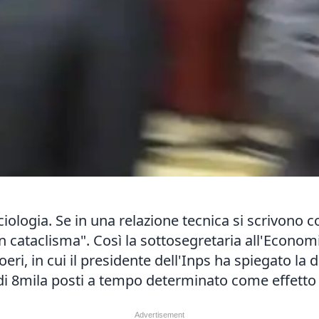
ociologia. Se in una relazione tecnica si scrivono
cataclisma". Così la sottosegretaria all'Economi
eri, in cui il presidente dell'Inps ha spiegato la 
 di 8mila posti a tempo determinato come effetto 