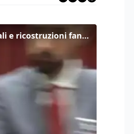
Decreto dignità, Castelli (M5s): "Da Boeri giudizi personali e ricostruzioni fantasiose"