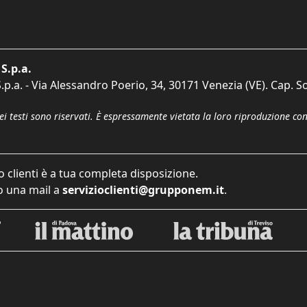
S.p.a.
p.a. - Via Alessandro Poerio, 34, 30171 Venezia (VE). Cap. So
dei testi sono riservati. È espressamente vietata la loro riproduzione co
o clienti è a tua completa disposizione.
 una mail a
servizioclienti@grupponem.it
.