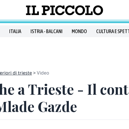
ITALIA
ISTRIA - BALCANI
MONDO
CULTURA E SPET
riori di trieste
Video
he a Trieste - Il co
 Mlade Gazde