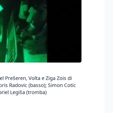
l Prešeren, Volta e Ziga Zois di
Boris Radovic (basso); Simon Cotic
briel Legiša (tromba)