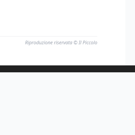
Riproduzione riservata © Il Piccolo
c. i.v. Euro 1.432.522,00 C.F. 05412000266 e REA VE-
n qualsiasi mezzo e l'adattamento totale o parziale.