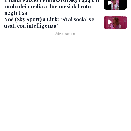
Liliana Faccioli Pintozzi di SkyTg24 e il
ruolo dei media a due mesi dal voto
negli Usa
Noè (Sky Sport) a Link: "Sì ai social se
usati con intelligenza"