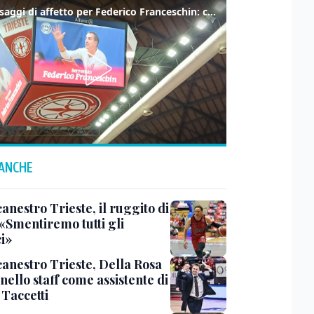
I messaggi di affetto per Federico Franceschin: così il mondo del basket gli è stato accanto fino all’ultimo
 ANCHE
anestro Trieste, il ruggito di
 «Smentiremo tutti gli
ci»
canestro Trieste, Della Rosa
nello staff come assistente di
 Taccetti