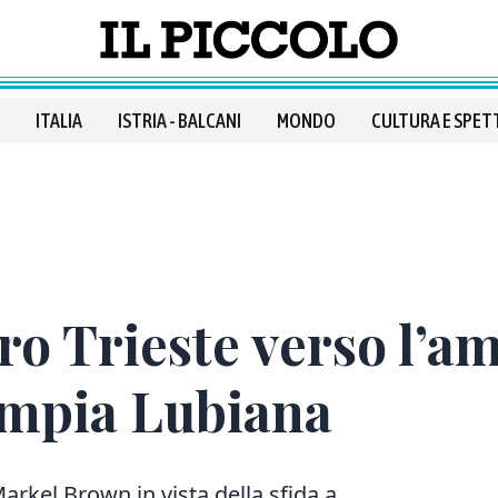
ITALIA
ISTRIA - BALCANI
MONDO
CULTURA E SPET
ro Trieste verso l’a
impia Lubiana
arkel Brown in vista della sfida a