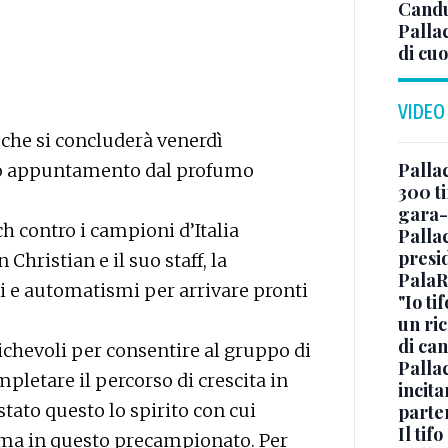
Candu
Palla
di cuo
VIDEO
che si concluderà venerdì
Pallac
ioso appuntamento dal profumo
300 ti
gara-
h contro i campioni d’Italia
Pallac
presid
hristian e il suo staff, la
PalaR
i e automatismi per arrivare pronti
"Io ti
un ric
di ca
amichevoli per consentire al gruppo di
Pallac
mpletare il percorso di crescita in
incit
tato questo lo spirito con cui
parte
Il tif
amma in questo precampionato. Per