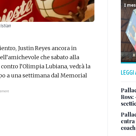
istian
ientro, Justin Reyes ancora in
ell’amichevole che sabato alla
8 contro l’Olimpia Lubiana, vedrà la
LEGGI
mpo a una settimana dal Memorial
Pallac
Ross:
scetti
Palla
entra 
coach