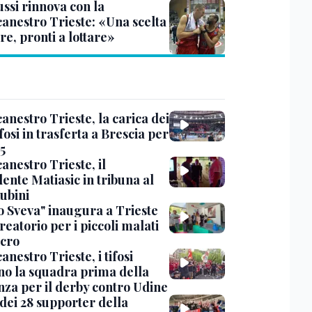
ssi rinnova con la
canestro Trieste: «Una scelta
re, pronti a lottare»
anestro Trieste, la carica dei
fosi in trasferta a Brescia per
5
anestro Trieste, il
ente Matiasic in tribuna al
ubini
fo Sveva" inaugura a Trieste
reatorio per i piccoli malati
ncro
anestro Trieste, i tifosi
ano la squadra prima della
nza per il derby contro Udine
o dei 28 supporter della