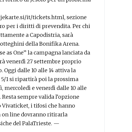
ekarte.si/it/tickets.html, sezione
o per i diritti di prevendita. Per chi
rettamente a Capodistria, sarà
botteghini della Bonifika Arena.
Rise as One” la campagna lanciata da
erà venerdì 27 settembre proprio
 Oggi dalle 10 alle 14 attiva la
 5/1 si ripartirà poi la prossima
, mercoledì e venerdì dalle 10 alle
9). Resta sempre valida l’opzione
 Vivaticket, i tifosi che hanno
 on line dovranno ritirarla
siche del PalaTrieste. —