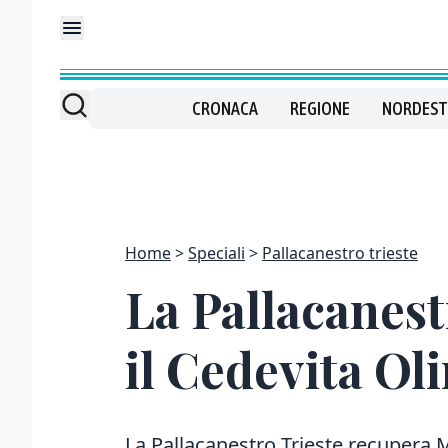
CRONACA
REGIONE
NORDEST
Home
Speciali
Pallacanestro trieste
La Pallacanest
il Cedevita Ol
La Pallacanestro Trieste recupera M