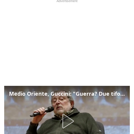
Medio Oriente, Guccini: "Guerra? Due tifoserie che si urlano contro e dimenticano vittime"