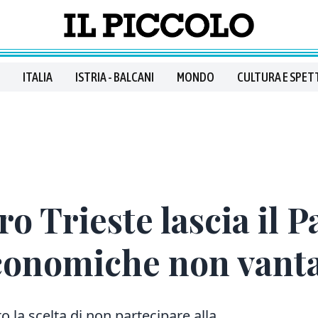
ITALIA
ISTRIA - BALCANI
MONDO
CULTURA E SPET
o Trieste lascia il 
conomiche non vant
 la scelta di non partecipare alla