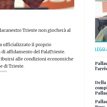
lacanestro Trieste non giocherà al
 ufficializzato il proprio
LEGGI
 di affidamento del PalaTrieste.
tribuirsi alle condizioni economiche
Pallac
 di Trieste.
l'arr
Della
comple
Palla
Pallac
Ross: