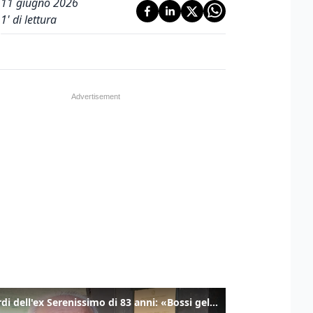
11 giugno 2026
1
' di lettura
I ricordi dell'ex Serenissimo di 83 anni: «Bossi geloso di noi, in carcere mi cantavano l’inno di San Marco»