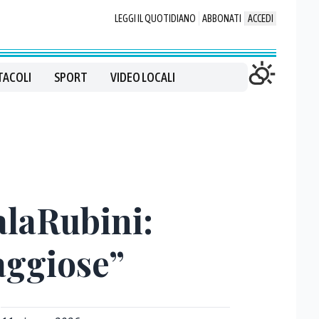
LEGGI IL QUOTIDIANO
ABBONATI
ACCEDI
TACOLI
SPORT
VIDEO LOCALI
PalaRubini:
aggiose”