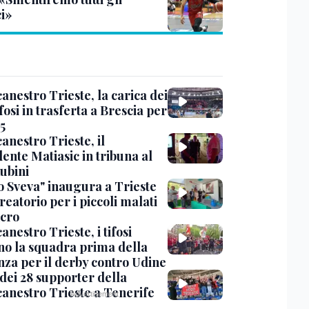
ci»
anestro Trieste, la carica dei
fosi in trasferta a Brescia per
5
anestro Trieste, il
ente Matiasic in tribuna al
ubini
fo Sveva" inaugura a Trieste
reatorio per i piccoli malati
ncro
anestro Trieste, i tifosi
ano la squadra prima della
nza per il derby contro Udine
o dei 28 supporter della
canestro Trieste a Tenerife