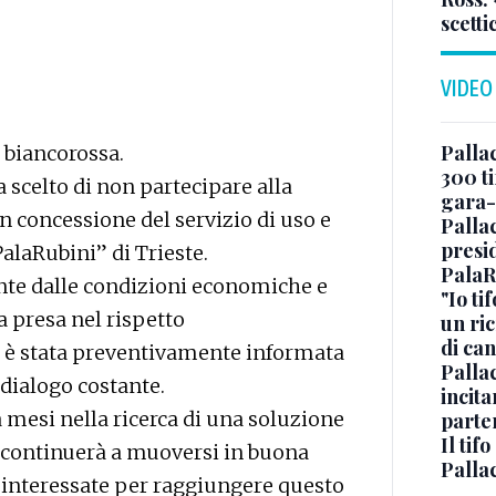
scetti
VIDEO
Pallac
 biancorossa.
300 ti
 scelto di non partecipare alla
gara-
n concessione del servizio di uso e
Pallac
presid
PalaRubini” di Trieste.
PalaR
ente dalle condizioni economiche e
"Io ti
ta presa nel rispetto
un ric
di ca
 è stata preventivamente informata
Pallac
 dialogo costante.
incit
 mesi nella ricerca di una soluzione
parte
Il tif
e continuerà a muoversi in buona
Palla
i interessate per raggiungere questo