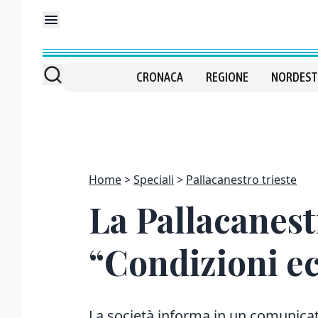
CRONACA
REGIONE
NORDEST
Home
Speciali
Pallacanestro trieste
La Pallacanestr
“Condizioni e
La società informa in un comunicato