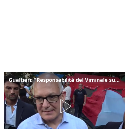
Gualtieri: "Responsabilità del Viminale su Spin Time? La posizione dei partiti è nota"