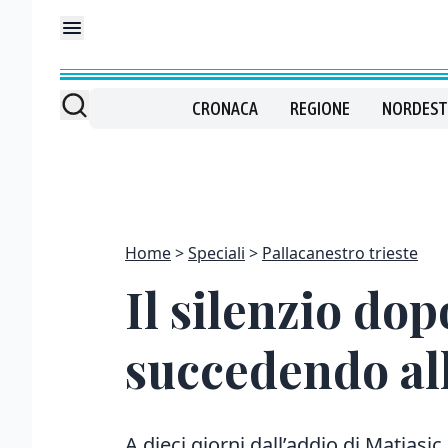
CRONACA
REGIONE
NORDEST
Home
Speciali
Pallacanestro trieste
Il silenzio dop
succedendo all
A dieci giorni dall’addio di Matiasic