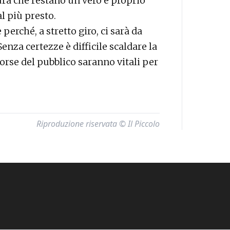
ura che restano un vero e proprio
l più presto.
erché, a stretto giro, ci sarà da
nza certezze è difficile scaldare la
orse del pubblico saranno vitali per
Riproduzione riservata © Il Piccolo