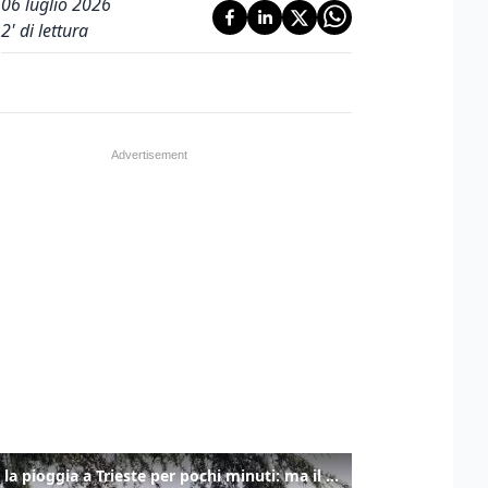
06 luglio 2026
2
' di lettura
Torna la pioggia a Trieste per pochi minuti: ma il caldo non molla