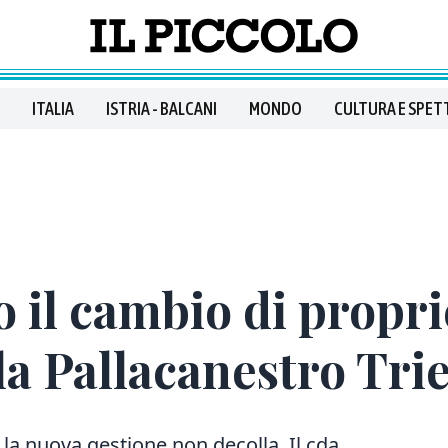
ITALIA
ISTRIA - BALCANI
MONDO
CULTURA E SPET
o il cambio di propri
a Pallacanestro Trie
, la nuova gestione non decolla. Il cda