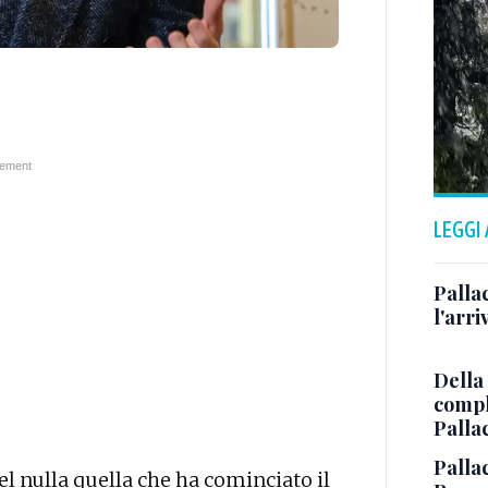
LEGGI
Pallac
l'arr
Della
comple
Palla
Pallac
el nulla quella che ha cominciato il