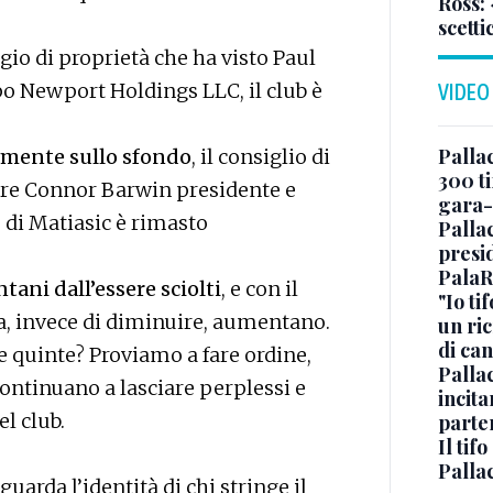
Ross:
scetti
gio di proprietà che ha visto Paul
po Newport Holdings LLC, il club è
VIDEO
Pallac
emente sullo sfondo
, il consiglio di
300 ti
are Connor Barwin presidente e
gara-
o di Matiasic è rimasto
Pallac
presid
PalaR
tani dall’essere sciolti
, e con il
"Io ti
a, invece di diminuire, aumentano.
un ric
di ca
e quinte? Proviamo a fare ordine,
Pallac
continuano a lasciare perplessi e
incit
l club.
parte
Il tif
Palla
arda l’identità di chi stringe il