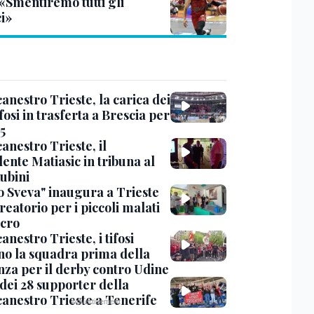
 «Smentiremo tutti gli
ci»
anestro Trieste, la carica dei
fosi in trasferta a Brescia per
5
anestro Trieste, il
ente Matiasic in tribuna al
ubini
fo Sveva" inaugura a Trieste
reatorio per i piccoli malati
ncro
anestro Trieste, i tifosi
ano la squadra prima della
nza per il derby contro Udine
o dei 28 supporter della
canestro Trieste a Tenerife