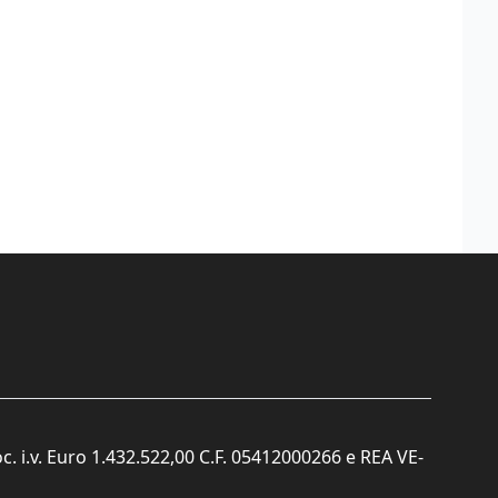
c. i.v. Euro 1.432.522,00 C.F. 05412000266 e REA VE-