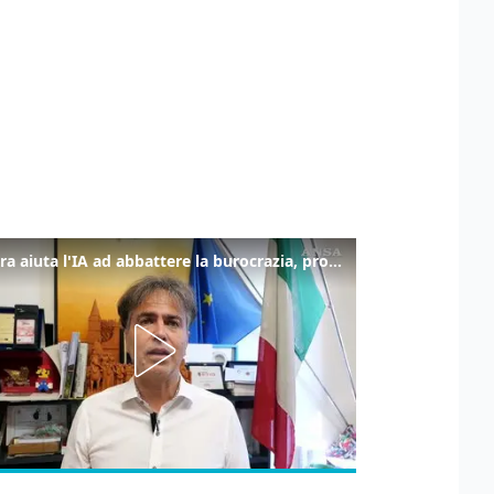
La fibra aiuta l'IA ad abbattere la burocrazia, progetto pilota in Veneto