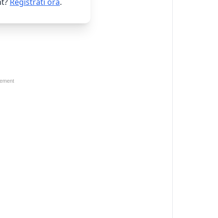
t?
Registrati ora
.