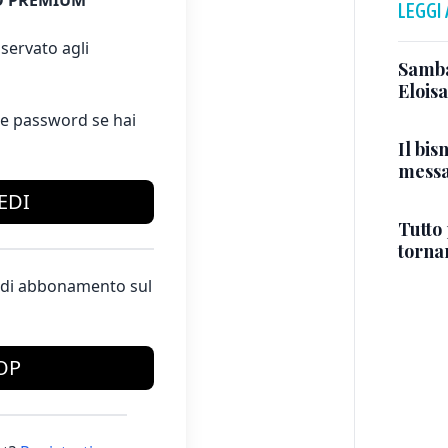
 PREMIUM
LEGGI
servato agli
Samba
Elois
e password se hai
Il bi
messa
EDI
Tutto
tornar
te di abbonamento sul
OP