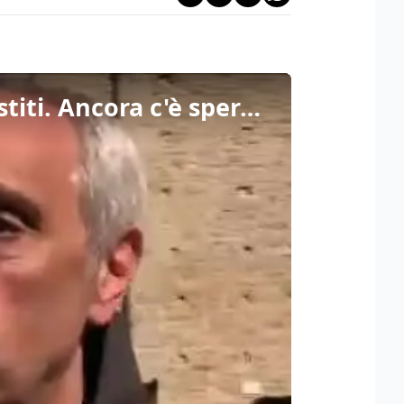
Terremoto, Vigili del Fuoco: "Al lavoro per trovare superstiti. Ancora c'è speranza"