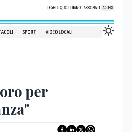
LEGGI IL QUOTIDIANO
ABBONATI
ACCEDI
TACOLI
SPORT
VIDEO LOCALI
voro per
anza"