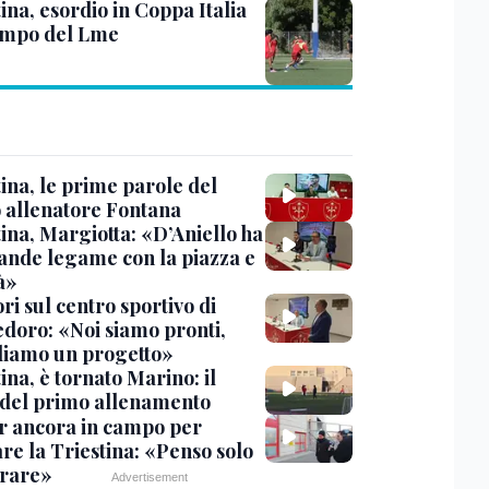
ina, esordio in Coppa Italia
ampo del Lme
ina, le prime parole del
 allenatore Fontana
ina, Margiotta: «D’Aniello ha
ande legame con la piazza e
tà»
ri sul centro sportivo di
doro: «Noi siamo pronti,
diamo un progetto»
ina, è tornato Marino: il
 del primo allenamento
r ancora in campo per
re la Triestina: «Penso solo
orare»