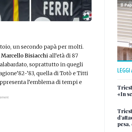
iatoio, un secondo papà per molti.
i
Marcello Bisiacchi
all’età di 87
 alabardato, soprattutto in quegli
LEGGI
gione’82-’83, quella di Totò e Titti
appresenta l’emblema di tempi e
Triest
«In se
Tries
d’att
pesa, 