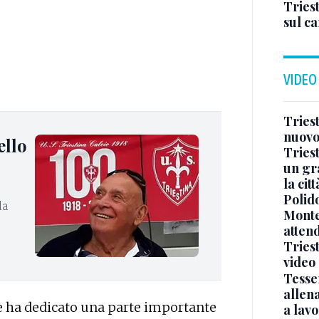
Triest
sul c
VIDEO
Triest
nuovo
ello
Triest
un gr
la cit
Polido
la
Monte
atten
Triest
video
Tesse
allena
he ha dedicato una parte importante
a lav