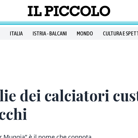
ITALIA
ISTRIA - BALCANI
MONDO
CULTURA E SPET
lie dei calciatori cu
cchi
er Muggia” è il nome che connota