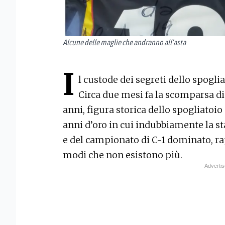
Alcune delle maglie che andranno all’asta
I
l custode dei segreti dello spogl
Circa due mesi fa la scomparsa d
anni, figura storica dello spogliatoio
anni d’oro in cui indubbiamente la sta
e del campionato di C-1 dominato, r
modi che non esistono più.