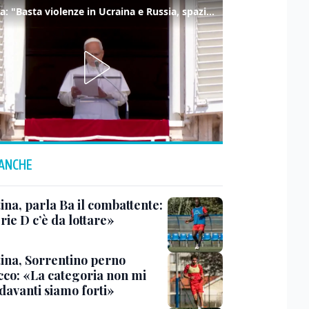
Il Papa: "Basta violenze in Ucraina e Russia, spazio a diplomazia"
 ANCHE
ina, parla Ba il combattente:
rie D c’è da lottare»
tina, Sorrentino perno
acco: «La categoria non mi
davanti siamo forti»