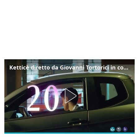
Ketticè diretto da Giovanni Tortorici in concorso al Locarno Film Festival