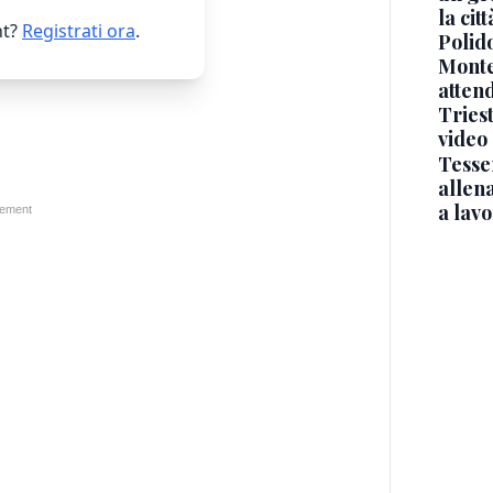
la cit
t?
Registrati ora
.
Polido
Monte
atten
Triest
video
Tesse
allena
a lav