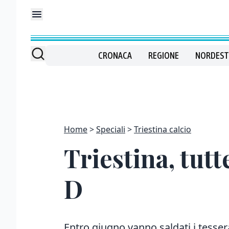
CRONACA
REGIONE
NORDEST
Home
Speciali
Triestina calcio
Triestina, tutt
D
Entro giugno vanno saldati i tessera