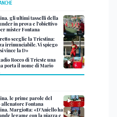
 ANCHE
ina, gli ultimi tasselli della
under in prova e l'obiettivo
per mister Fontana
etto sceglie la Triestina:
a irrinunciabile. Vi spiego
si vince la D»
tadio Rocco di Trieste una
na porta il nome di Mario
n
ina, le prime parole del
 allenatore Fontana
ina, Margiotta: «D’Aniello ha
ande legame con la piazza e