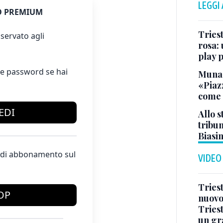
LEGGI
 PREMIUM
Triest
servato agli
rosa: 
play 
e password se hai
Munar
«Piazz
come 
EDI
Allo s
tribu
Biasi
te di abbonamento sul
VIDEO
Triest
OP
nuovo
Triest
un gr