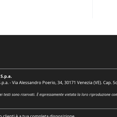
S.p.a.
p.a. - Via Alessandro Poerio, 34, 30171 Venezia (VE). Cap. So
dei testi sono riservati. È espressamente vietata la loro riproduzione co
o clienti è a tua completa disposizione.