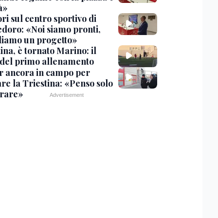
tà»
ri sul centro sportivo di
doro: «Noi siamo pronti,
diamo un progetto»
ina, è tornato Marino: il
 del primo allenamento
r ancora in campo per
re la Triestina: «Penso solo
orare»