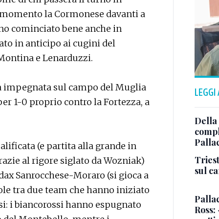
 momento la Cormonese davanti a
anno cominciato bene anche in
to in anticipo ai cugini del
, Montina e Lenarduzzi.
rà impegnata sul campo del Muglia
LEGGI
er 1-0 proprio contro la Fortezza, a
Della
comple
Palla
lificata (e partita alla grande in
Triest
razie al rigore siglato da Wozniak)
sul c
Audax Sanrocchese-Moraro (si gioca a
le tra due team che hanno iniziato
Pallac
rsi: i biancorossi hanno espugnato
Ross: