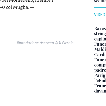
 del Montebello, mentre i
scetti
0-0 col Muglia. —
VIDEO
Baresi
string
capit
Riproduzione riservata © Il Piccolo
Funer
Maldin
Cardi
Funera
compag
padre,
Parigi
l'eFoi
Franco
davan