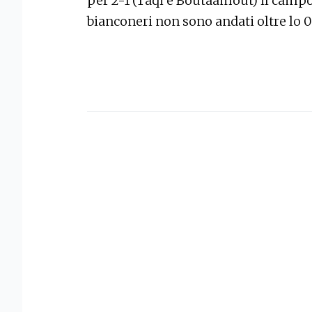
per 2-1 (Taqi e Boutaamout) il campo
bianconeri non sono andati oltre lo 