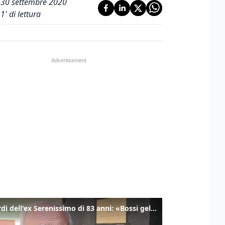
30 settembre 2020
1
' di lettura
I ricordi dell'ex Serenissimo di 83 anni: «Bossi geloso di noi, in carcere mi cantavano l’inno di San Marco»