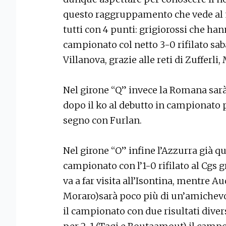
questo raggruppamento che vede al
tutti con 4 punti: grigiorossi che h
campionato col netto 3-0 rifilato saba
Villanova, grazie alle reti di Zufferli
Nel girone “Q” invece la Romana sa
dopo il ko al debutto in campionato p
segno con Furlan.
Nel girone “O” infine l’Azzurra già qua
campionato con l’1-0 rifilato al Cgs g
va a far visita all’Isontina, mentre 
Moraro)sarà poco più di un’amichevo
il campionato con due risultati dive