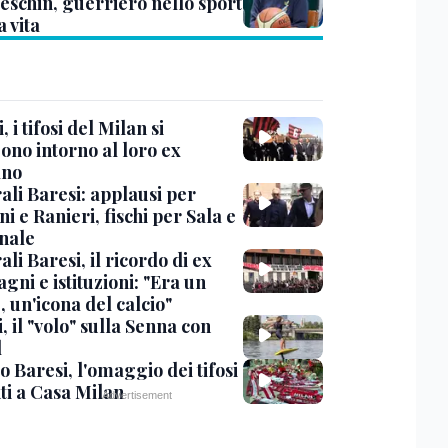
eschin, guerriero nello sport
a vita
, i tifosi del Milan si
ono intorno al loro ex
ano
ali Baresi: applausi per
i e Ranieri, fischi per Sala e
nale
li Baresi, il ricordo di ex
ni e istituzioni: "Era un
 un'icona del calcio"
, il "volo" sulla Senna con
l
 Baresi, l'omaggio dei tifosi
ti a Casa Milan