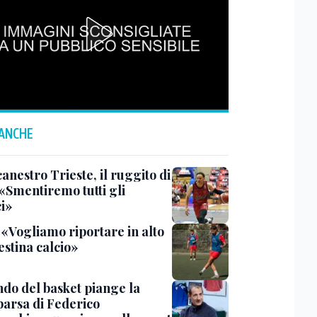
 ANCHE
anestro Trieste, il ruggito di
 «Smentiremo tutti gli
ci»
 «Vogliamo riportare in alto
estina calcio»
ndo del basket piange la
arsa di Federico