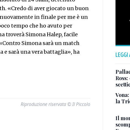
th. «Credo di aver giocato un buon
e nuovamente in finale per me è un
l poco tempo che ho avuto per
ma troverà Simona Halep, facile
3). «Contro Simona sarà un match
ta e sarà una vera battaglia», ha
LEGGI
Pallac
Ross:
scetti
Vona:
la Tri
Riproduzione riservata © Il Piccolo
Il mo
scomp