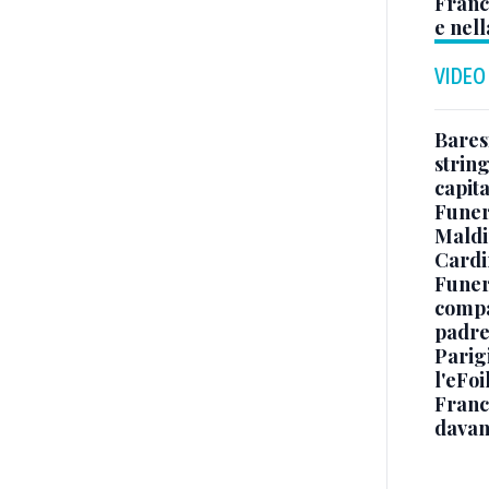
Franc
e nell
VIDEO
Baresi
string
capit
Funer
Maldin
Cardi
Funera
compag
padre,
Parigi
l'eFoi
Franco
davan