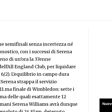
 semifinali senza incertezza né
ostico, con i successi di Serena
no di un'ora la 37enne
dell'All England Club, per liquidare
 6/2). L'equilibrio in campo dura
erena strappa il servizio
a 11.ma finale di Wimbledon: sette i
tima delle quali esattamente 12
omani Serena Williams avrà dunque
d assoluto di 24 Slam, detenuto