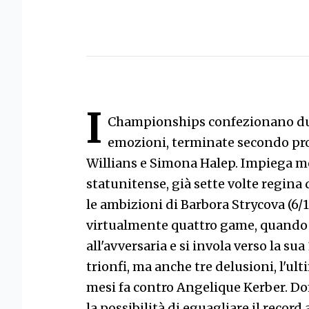
I
Championships confezionano due
emozioni, terminate secondo pron
Willians e Simona Halep. Impiega me
statunitense, già sette volte regina 
le ambizioni di Barbora Strycova (6/1
virtualmente quattro game, quando S
all'avversaria e si invola verso la su
trionfi, ma anche tre delusioni, l'ul
mesi fa contro Angelique Kerber. D
la possibilità di eguagliare il recor