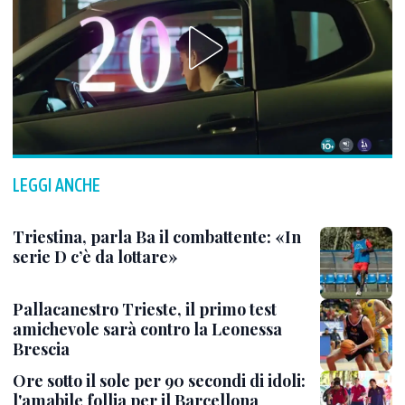
LEGGI ANCHE
Triestina, parla Ba il combattente: «In
serie D c’è da lottare»
Pallacanestro Trieste, il primo test
amichevole sarà contro la Leonessa
Brescia
Ore sotto il sole per 90 secondi di idoli:
l'amabile follia per il Barcellona