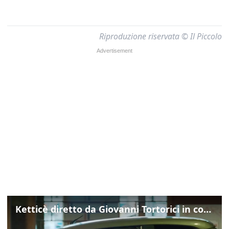
Riproduzione riservata © Il Piccolo
Ketticè diretto da Giovanni Tortorici in concorso al Locarno Film Festival