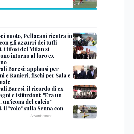
i nuoto, Pellacani rientra in
 con gli azzurri dei tuffi
, i tifosi del Milan si
ono intorno al loro ex
ano
ali Baresi: applausi per
i e Ranieri, fischi per Sala e
nale
li Baresi, il ricordo di ex
ni e istituzioni: "Era un
 un'icona del calcio"
, il "volo" sulla Senna con
l