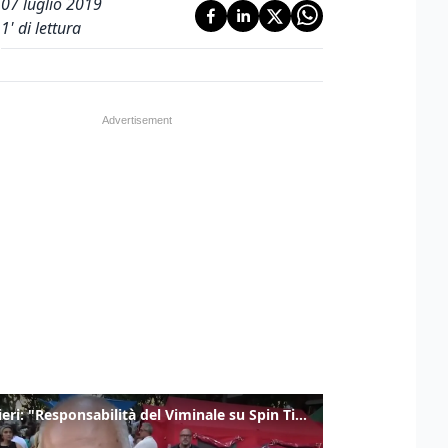
07 luglio 2019
1
' di lettura
Gualtieri: "Responsabilità del Viminale su Spin Time? La posizione dei partiti è nota"