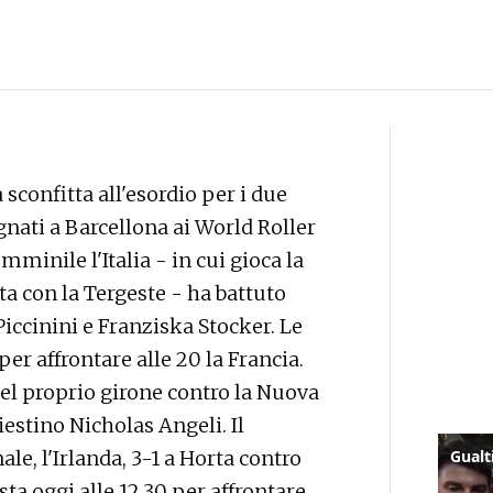
 sconfitta all'esordio per i due
gnati a Barcellona ai World Roller
inile l'Italia - in cui gioca la
a con la Tergeste - ha battuto
 Piccinini e Franziska Stocker. Le
er affrontare alle 20 la Francia.
el proprio girone contro la Nuova
iestino Nicholas Angeli. Il
le, l'Irlanda, 3-1 a Horta contro
sta oggi alle 12.30 per affrontare