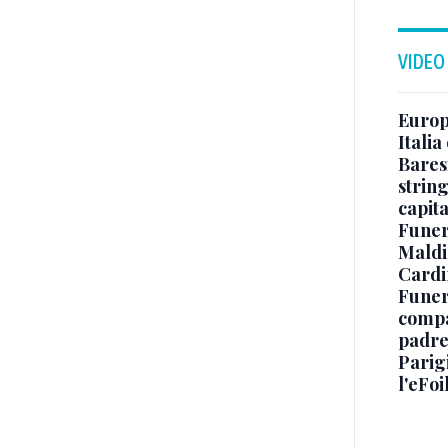
VIDEO
Europe
Italia
Baresi
string
capit
Funer
Maldin
Cardi
Funera
compag
padre,
Parigi
l'eFoi