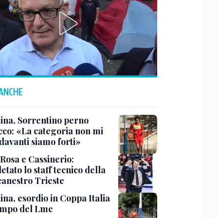
 ANCHE
tina, Sorrentino perno
acco: «La categoria non mi
davanti siamo forti»
 Rosa e Cassinerio:
tato lo staff tecnico della
canestro Trieste
ina, esordio in Coppa Italia
ampo del Lme