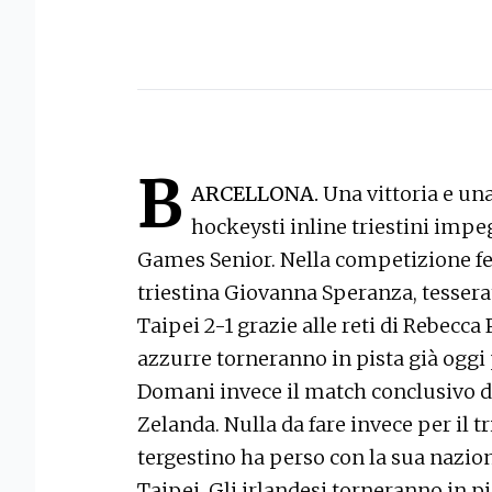
B
ARCELLONA.
Una vittoria e una
hockeysti inline triestini impe
Games Senior. Nella competizione femm
triestina Giovanna Speranza, tesserat
Taipei 2-1 grazie alle reti di Rebecca
azzurre torneranno in pista già oggi p
Domani invece il match conclusivo d
Zelanda. Nulla da fare invece per il tr
tergestino ha perso con la sua naziona
Taipei. Gli irlandesi torneranno in pi