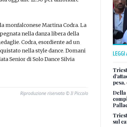
 la monfalconese Martina Codra. La
mpegnata nella danza libera della
edaglie. Codra, esordiente ad un
quistato nella style dance. Domani
LEGGI
data Senior di Solo Dance Silvia
Tries
d’att
pesa, 
Della
Riproduzione riservata © Il Piccolo
comple
Palla
Triest
sul c