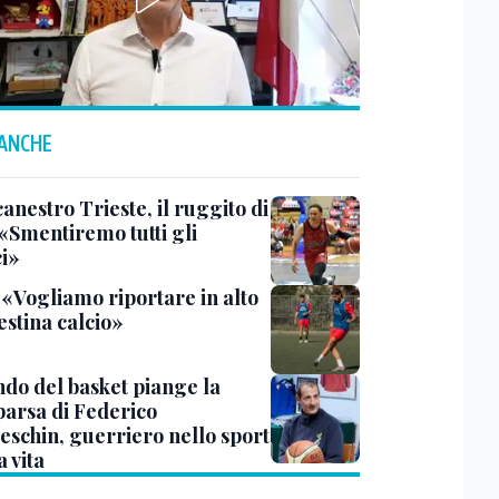
 ANCHE
anestro Trieste, il ruggito di
 «Smentiremo tutti gli
ci»
 «Vogliamo riportare in alto
estina calcio»
ndo del basket piange la
arsa di Federico
eschin, guerriero nello sport
a vita