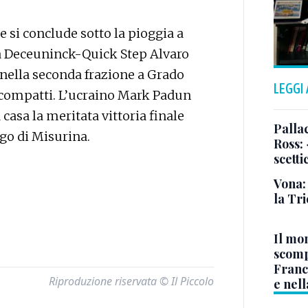
e si conclude sotto la pioggia a
la Deceuninck-Quick Step Alvaro
 nella seconda frazione a Grado
LEGGI
 compatti. L’ucraino Mark Padun
casa la meritata vittoria finale
Pallac
ago di Misurina.
Ross:
scetti
Vona:
la Tri
Il mo
scomp
Franc
Riproduzione riservata © Il Piccolo
e nell