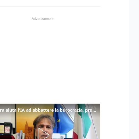
La fibra aiuta l'IA ad abbattere la burocrazia, progetto pilota in Veneto