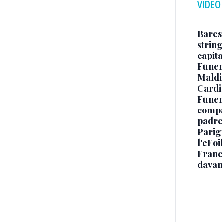
VIDEO
Baresi
string
capit
Funer
Maldin
Cardi
Funera
compag
padre,
Parigi
l'eFoi
Franco
davan