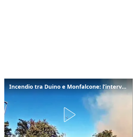
Incendio tra Duino e Monfalcone: l’intervento dei vigili del fuoco