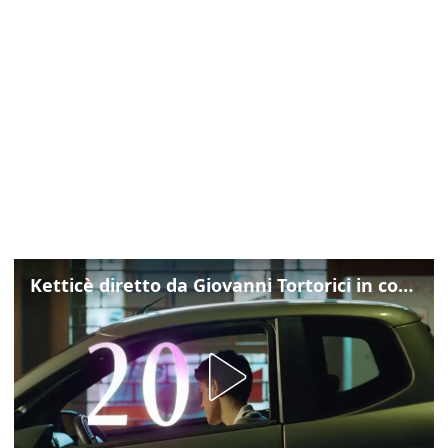
Ketticè diretto da Giovanni Tortorici in concorso al Locarno Film Festival