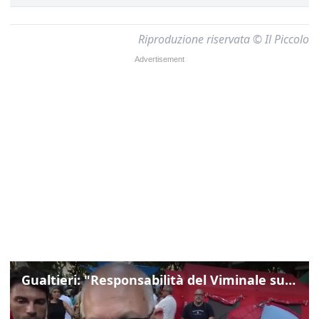
Riproduzione riservata © Il Piccolo
Gualtieri: "Responsabilità del Viminale su Spin Time? La posizione dei partiti è nota"