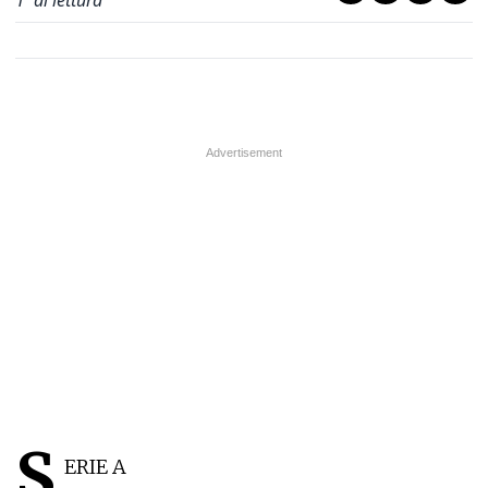
1
' di lettura
S
ERIE A