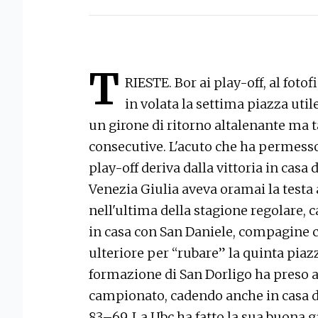
T
RIESTE. Bor ai play-off, al foto
in volata la settima piazza uti
un girone di ritorno altalenante ma ta
consecutive. L'acuto che ha permesso a
play-off deriva dalla vittoria in casa
Venezia Giulia aveva oramai la testa 
nell'ultima della stagione regolare,
in casa con San Daniele, compagine c
ulteriore per “rubare” la quinta piazz
formazione di San Dorligo ha preso a
campionato, cadendo anche in casa d
83–69. La Ubc ha fatto la sua buona g