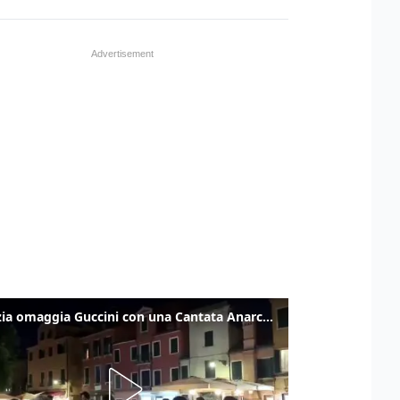
Venezia omaggia Guccini con una Cantata Anarchica in campo Santa Margherita