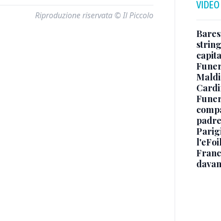
VIDEO
Riproduzione riservata © Il Piccolo
Baresi
string
capit
Funer
Maldin
Cardi
Funera
compag
padre,
Parigi
l'eFoi
Franco
davan