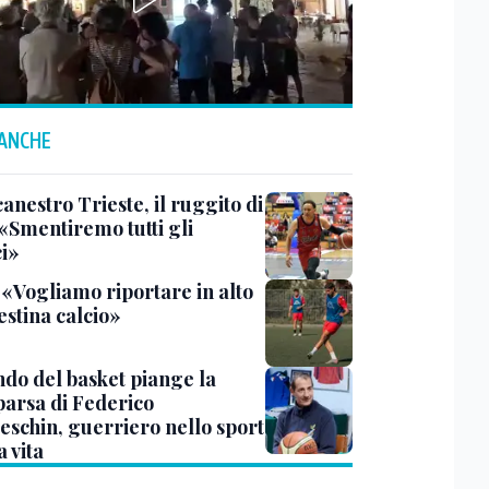
 ANCHE
anestro Trieste, il ruggito di
 «Smentiremo tutti gli
ci»
 «Vogliamo riportare in alto
estina calcio»
ndo del basket piange la
arsa di Federico
eschin, guerriero nello sport
a vita