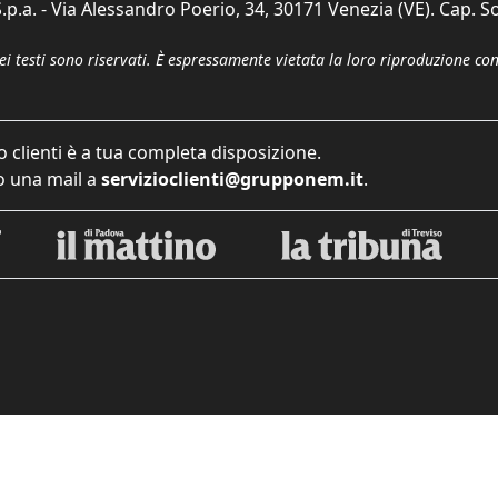
p.a. - Via Alessandro Poerio, 34, 30171 Venezia (VE). Cap. So
dei testi sono riservati. È espressamente vietata la loro riproduzione co
o clienti è a tua completa disposizione.
 una mail a
servizioclienti@grupponem.it
.
iva sulla raccolta
Le tue preferenze relative alla priva