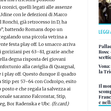
 cronici, quelli legati alle assenze
 Udine con le defezioni di Marco
 Ronchi, già retrocesso in D, ha
o”, battendo Romans dopo un
LEGGI
 regalando una piccola vetrina a
ente festa play off. Lo smacco arriva
Pallac
 i goriziani per 63–81, grazie anche
Ross:
scetti
della degna risposta dei giovani
Vona:
infortunio alla caviglia di Quargnal,
la Tri
 i play off. Questo dunque il quadro
lla Stip per 57–64 con Codroipo, esito
Il mo
 posto e che regala la salvezza ai
scomp
ionale saranno Falconstar, Stip,
Franc
e nell
eg, Bor Radenska e Ubc.
(fr.card.)