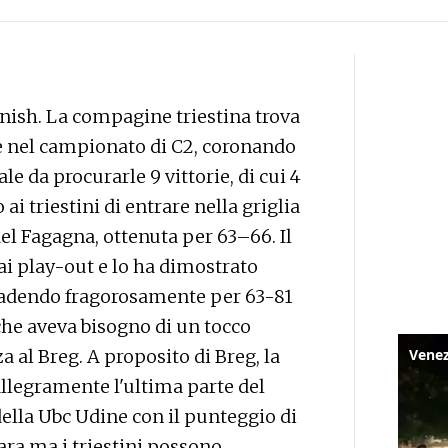
finish. La compagine triestina trova
le nel campionato di C2, coronando
le da procurarle 9 vittorie, di cui 4
i triestini di entrare nella griglia
 del Fagagna, ottenuta per 63–66. Il
ai play-out e lo ha dimostrato
 cadendo fragorosamente per 63-81
he aveva bisogno di un tocco
a al Breg. A proposito di Breg, la
llegramente l'ultima parte del
ella Ubc Udine con il punteggio di
ara ma i triestini possono