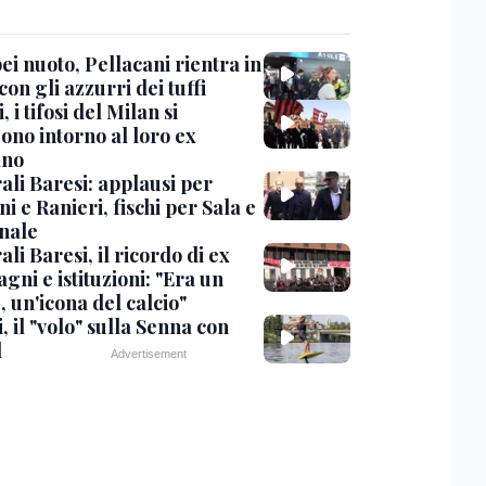
i nuoto, Pellacani rientra in
 con gli azzurri dei tuffi
, i tifosi del Milan si
ono intorno al loro ex
ano
ali Baresi: applausi per
i e Ranieri, fischi per Sala e
nale
li Baresi, il ricordo di ex
ni e istituzioni: "Era un
 un'icona del calcio"
, il "volo" sulla Senna con
l