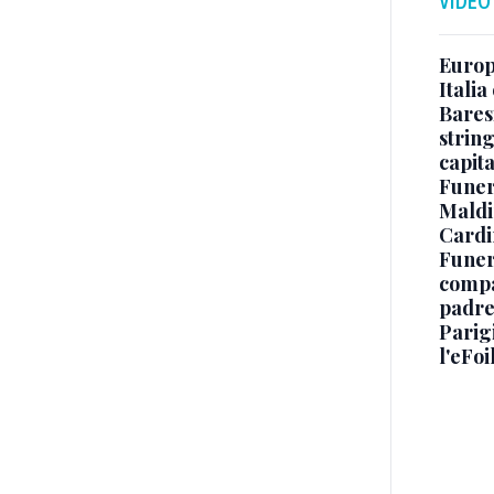
VIDEO
Europe
Italia
Baresi
string
capit
Funer
Maldin
Cardi
Funera
compag
padre,
Parigi
l'eFoi