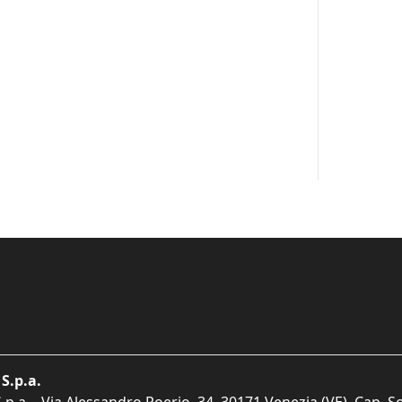
S.p.a.
p.a. - Via Alessandro Poerio, 34, 30171 Venezia (VE). Cap. So