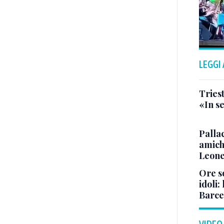
LEGGI
Triest
«In se
Pallac
amich
Leone
Ore so
idoli:
Barce