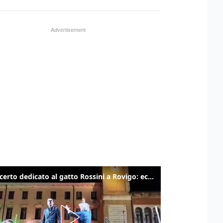
Il concerto dedicato al gatto Rossini a Rovigo: ecco un estratto