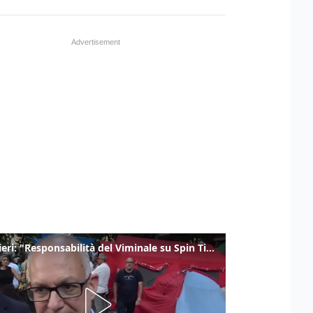
Gualtieri: "Responsabilità del Viminale su Spin Time? La posizione dei partiti è nota"