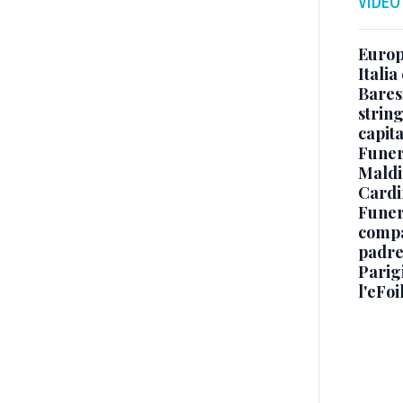
VIDEO
Europe
Italia
Baresi
string
capit
Funer
Maldin
Cardi
Funera
compag
padre,
Parigi
l'eFoi