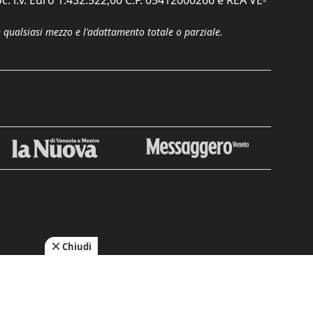
c. i.v. Euro 1.432.522,00 C.F. 05412000266 e REA VE-
n qualsiasi mezzo e l'adattamento totale o parziale.
Chiudi
cy