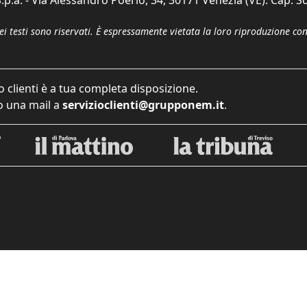
p.a. - Via Alessandro Poerio, 34, 30171 Venezia (VE). Cap. So
dei testi sono riservati. È espressamente vietata la loro riproduzione co
o clienti è a tua completa disposizione.
 una mail a
servizioclienti@grupponem.it
.
iva sulla raccolta
Le tue preferenze relative alla priva