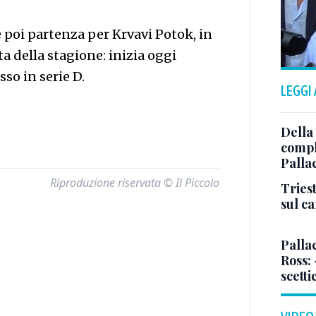
 e poi partenza per Krvavi Potok, in
a della stagione: inizia oggi
so in serie D.
LEGGI
Della
comple
Palla
Riproduzione riservata © Il Piccolo
Triest
sul c
Pallac
Ross:
scetti