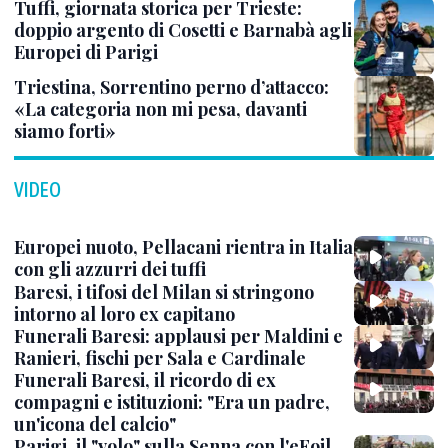
Tuffi, giornata storica per Trieste:
doppio argento di Cosetti e Barnabà agli
Europei di Parigi
Triestina, Sorrentino perno d’attacco:
«La categoria non mi pesa, davanti
siamo forti»
VIDEO
Europei nuoto, Pellacani rientra in Italia
con gli azzurri dei tuffi
Baresi, i tifosi del Milan si stringono
intorno al loro ex capitano
Funerali Baresi: applausi per Maldini e
Ranieri, fischi per Sala e Cardinale
Funerali Baresi, il ricordo di ex
compagni e istituzioni: "Era un padre,
un'icona del calcio"
Parigi, il "volo" sulla Senna con l'eFoil