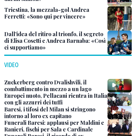
Triestina, la mezzala-gol Andrea
Ferretti: «Sono qui per vincere»
Dall’idea del ritiro al trionfo, il segreto
di Elisa Cosetti e Andrea Barnaba: «Così
ci supportiamo»
VIDEO
Zuckerberg contro Dvalishvili, il
combattimento in mezzo a un lago
Europei nuoto, Pellacani rientra in Italia
con gli azzurri dei tuffi
Baresi, i tifosi del Milan si stringono
intorno al loro ex capitano
Funerali Baresi: applausi per Maldini e
Ranieri, fischi per Sala e Cardinale