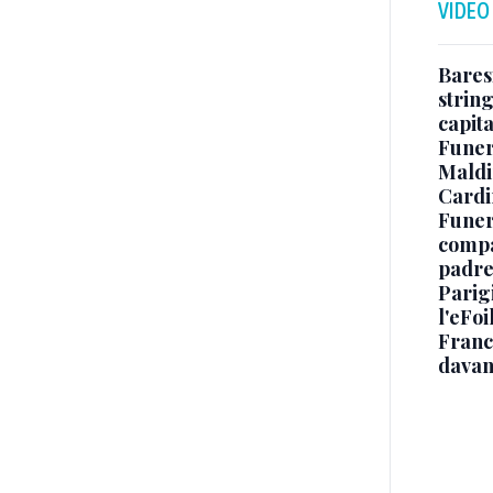
VIDEO
Baresi
string
capit
Funer
Maldin
Cardi
Funera
compag
padre,
Parigi
l'eFoi
Franco
davan