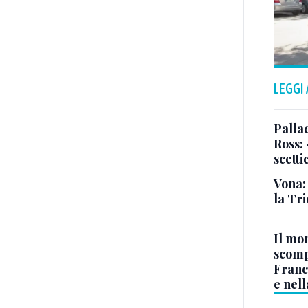
LEGGI
Pallac
Ross:
scetti
Vona:
la Tri
Il mo
scomp
Franc
e nell