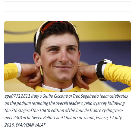
epa07712811 Italy's Giulio Ciccone of Trek Segafredo team celebrates
on the podium retaining the overall leader's yellow jersey following
the 7th stage of the 106th edition of the Tour de France cycling race
over 230km between Belfort and Chalon sur Saone, France, 12 July
2019. EPA/YOAN VALAT