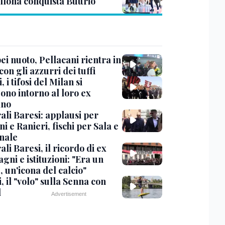
llona conquista Buttrio
i nuoto, Pellacani rientra in
 con gli azzurri dei tuffi
, i tifosi del Milan si
ono intorno al loro ex
ano
ali Baresi: applausi per
i e Ranieri, fischi per Sala e
nale
li Baresi, il ricordo di ex
ni e istituzioni: "Era un
 un'icona del calcio"
, il "volo" sulla Senna con
l