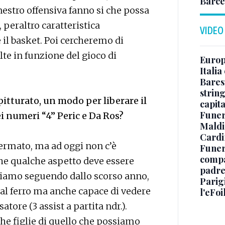
Barce
nestro offensiva fanno si che possa
, peraltro caratteristica
VIDEO
il basket. Poi cercheremo di
te in funzione del gioco di
Europe
Italia
Baresi
string
itturato, un modo per liberare il
capit
Funer
ei numeri “4” Peric e Da Ros?
Maldin
Cardi
ermato, ma ad oggi non c’è
Funera
compag
e che qualche aspetto deve essere
padre,
stiamo seguendo dallo scorso anno,
Parigi
o al ferro ma anche capace di vedere
l'eFoi
tore (3 assist a partita ndr.).
che figlie di quello che possiamo