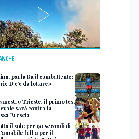
 ANCHE
ina, parla Ba il combattente:
rie D c’è da lottare»
anestro Trieste, il primo test
evole sarà contro la
ssa Brescia
tto il sole per 90 secondi di
 l'amabile follia per il