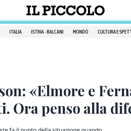
ITALIA
ISTRIA - BALCANI
MONDO
CULTURA E SPET
on: «Elmore e Fern
i. Ora penso alla di
este fa il punto della situazione quando