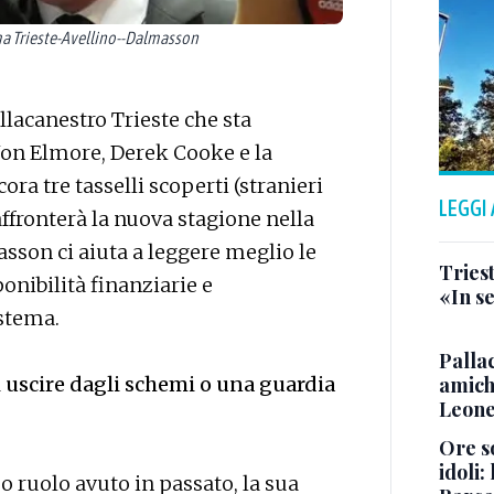
a Trieste-Avellino--Dalmasson
llacanestro Trieste che sta
 Jon Elmore, Derek Cooke e la
ra tre tasselli scoperti (stranieri
LEGGI
ffronterà la nuova stagione nella
son ci aiuta a leggere meglio le
Triest
ponibilità finanziarie e
«In se
istema.
Pallac
amich
i uscire dagli schemi o una guardia
Leone
Ore so
idoli:
o ruolo avuto in passato, la sua