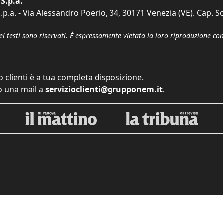
S.p.a.
p.a. - Via Alessandro Poerio, 34, 30171 Venezia (VE). Cap. So
dei testi sono riservati. È espressamente vietata la loro riproduzione co
o clienti è a tua completa disposizione.
 una mail a
servizioclienti@grupponem.it
.
iva sulla raccolta
Le tue preferenze relative alla priva