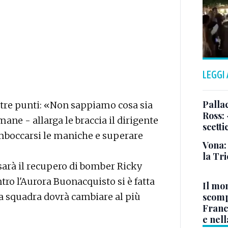
LEGGI
Pallac
i tre punti: «Non sappiamo cosa sia
Ross:
ane - allarga le braccia il dirigente
scetti
rimboccarsi le maniche e superare
Vona:
la Tri
sarà il recupero di bomber Ricky
tro l'Aurora Buonacquisto si è fatta
Il mo
la squadra dovrà cambiare al più
scomp
Franc
e nell