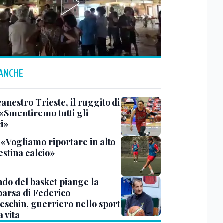
 ANCHE
anestro Trieste, il ruggito di
 «Smentiremo tutti gli
ci»
 «Vogliamo riportare in alto
estina calcio»
ndo del basket piange la
arsa di Federico
eschin, guerriero nello sport
a vita