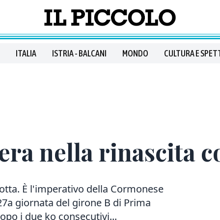
ITALIA
ISTRIA - BALCANI
MONDO
CULTURA E SPET
a nella rinascita c
ta. È l'imperativo della Cormonese
27a giornata del girone B di Prima
opo i due ko consecutivi...