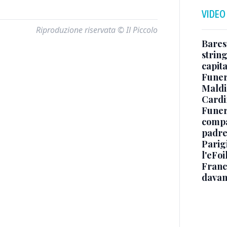
VIDEO
Riproduzione riservata © Il Piccolo
Baresi
string
capit
Funer
Maldin
Cardi
Funera
compag
padre,
Parigi
l'eFoi
Franco
davan